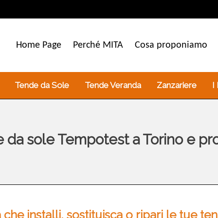
Home Page
Perché MITA
Cosa proponiamo
Tende da Sole
Tende Veranda
Zanzariere
I
 da sole Tempotest a Torino e pro
 che installi, sostituisca o ripari le tue 