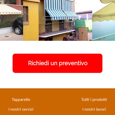
Richiedi un preventivo
Tapparelle
Tutti i prodotti
I nostri servizi
I nostri lavori