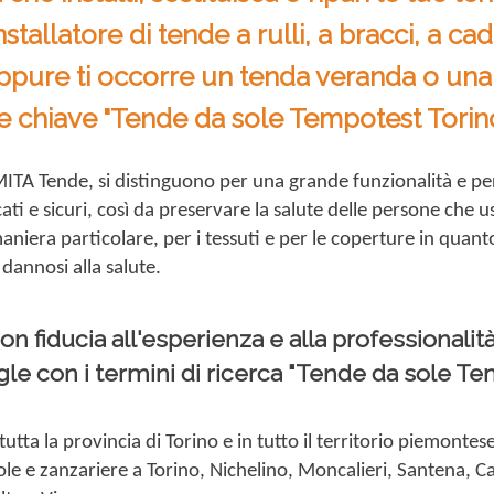
nstallatore di tende a rulli, a bracci, a c
ppure ti occorre un tenda veranda o una 
le chiave "Tende da sole Tempotest Torino
a MITA Tende, si distinguono per una grande funzionalità e per
tificati e sicuri, così da preservare la salute delle persone ch
 maniera particolare, per i tessuti e per le coperture in quan
 dannosi alla salute.
con fiducia all'esperienza e alla professionalit
le con i termini di ricerca "Tende da sole Te
tutta la provincia di Torino e in tutto il territorio piemontese
gole e zanzariere a Torino, Nichelino, Moncalieri, Santena, 