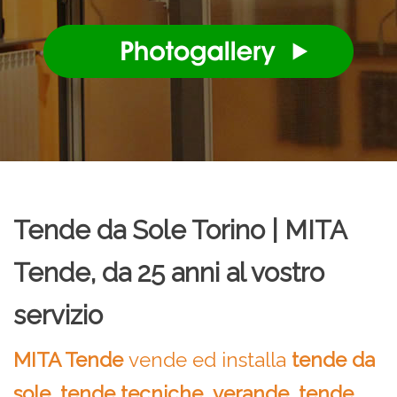
Tende da Sole Torino | MITA
Tende, da 25 anni al vostro
servizio
MITA Tende
vende ed installa
tende da
sole
,
tende tecniche
,
verande
,
tende