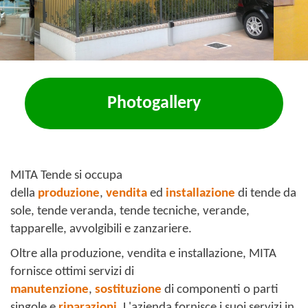
Photogallery
MITA Tende si occupa
della
produzione
,
vendita
ed
installazione
di tende da
sole, tende veranda, tende tecniche, verande,
tapparelle, avvolgibili e zanzariere.
Oltre alla produzione, vendita e installazione, MITA
fornisce ottimi servizi di
manutenzione
,
sostituzione
di componenti o parti
singole e
riparazioni
. L'azienda fornisce i suoi servizi in