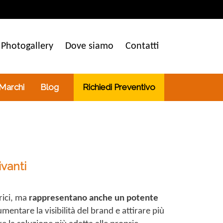
Photogallery
Dove siamo
Contatti
 Marchi
Blog
Richiedi Preventivo
ivanti
rici, ma
rappresentano anche un potente
mentare la visibilità del brand e attirare più