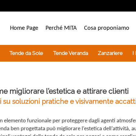
Home Page
Perché MITA
Cosa proponiamo
Tende da Sole
Tende Veranda
Zanzariere
I
migliorare l’estetica e attirare clienti
i su soluzioni pratiche e visivamente accatt
un elemento funzionale per proteggere dagli agenti atmosfe
enda ben progettata può migliorare l’estetica dell’attività, au