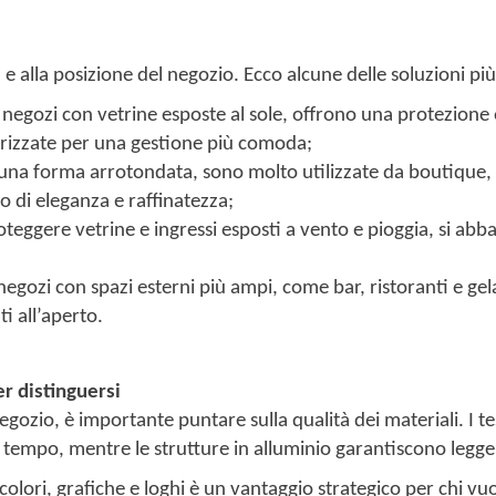
à e alla posizione del negozio. Ecco alcune delle soluzioni più
r negozi con vetrine esposte al sole, offrono una protezione
rizzate per una gestione più comoda;
 una forma arrotondata, sono molto utilizzate da boutique, p
o di eleganza e raffinatezza;
proteggere vetrine e ingressi esposti a vento e pioggia, si
negozi con spazi esterni più ampi, come bar, ristoranti e ge
ti all’aperto.
er distinguersi
gozio, è importante puntare sulla qualità dei materiali. I te
el tempo, mentre le strutture in alluminio garantiscono legg
 colori, grafiche e loghi è un vantaggio strategico per chi v