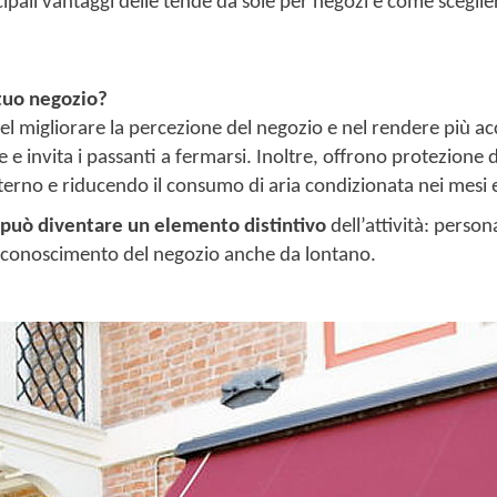
ncipali vantaggi delle tende da sole per negozi e come sceglie
 tuo negozio?
el migliorare la percezione del negozio e nel rendere più ac
 invita i passanti a fermarsi. Inoltre, offrono protezione 
erno e riducendo il consumo di aria condizionata nei mesi e
può diventare un elemento distintivo
dell’attività: persona
il riconoscimento del negozio anche da lontano.